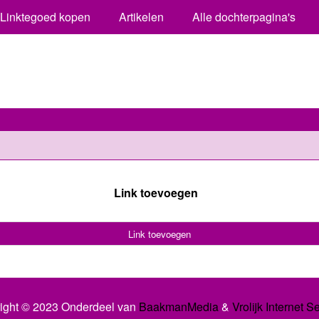
Linktegoed kopen
Artikelen
Alle dochterpagina's
Link toevoegen
Link toevoegen
ight © 2023 Onderdeel van
BaakmanMedia
&
Vrolijk Internet S